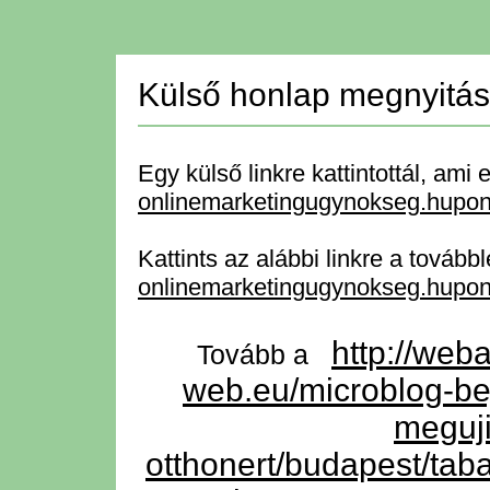
Külső honlap megnyitá
Egy külső linkre kattintottál, ami e
onlinemarketingugynokseg.hupon
Kattints az alábbi linkre a tovább
onlinemarketingugynokseg.hupon
http://web
Tovább a
web.eu/microblog-bej
meguji
otthonert/budapest/