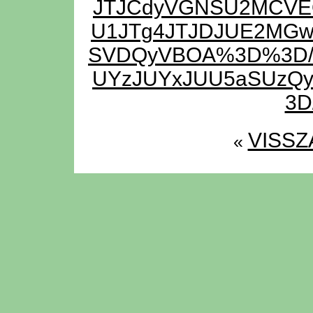
JTJCdyVGNSU2MCVE
U1JTg4JTJDJUE2MGwl
SVDQyVBOA%3D%3D/
UYzJUYxJUU5aSUzQ
3D
VISSZ
«