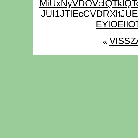
MiUxNyVDOVclQTklQT
JUI1JTlEcCVDRXltJU
EYlOEIl
VISSZ
«