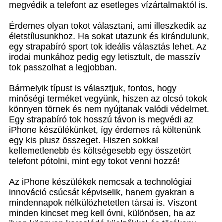
megvédik a telefont az esetleges vízártalmaktól is.
Érdemes olyan tokot választani, ami illeszkedik az
életstílusunkhoz. Ha sokat utazunk és kirándulunk,
egy strapabíró sport tok ideális választás lehet. Az
irodai munkához pedig egy letisztult, de masszív
tok passzolhat a legjobban.
Bármelyik típust is választjuk, fontos, hogy
minőségi terméket vegyünk, hiszen az olcsó tokok
könnyen törnek és nem nyújtanak valódi védelmet.
Egy strapabíró tok hosszú távon is megvédi az
iPhone készülékünket, így érdemes rá költenünk
egy kis plusz összeget. Hiszen sokkal
kellemetlenebb és költségesebb egy összetört
telefont pótolni, mint egy tokot venni hozzá!
Az iPhone készülékek nemcsak a technológiai
innováció csúcsát képviselik, hanem gyakran a
mindennapok nélkülözhetetlen társai is. Viszont
minden kincset meg kell óvni, különösen, ha az