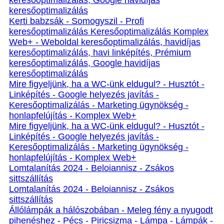
keresőoptimalizálás, Google havidíjas
keresőoptimalizálás
Kerti babzsák - Somogyszil - Profi
keresőoptimalizálás Keresőoptimalizálás Komplex
Web+ - Weboldal keresőoptimalizálás, havidíjas
keresőoptimalizálás, havi linképítés, Prémium
keresőoptimalizálás, Google havidíjas
keresőoptimalizálás
Mire figyeljünk, ha a WC-ünk eldugul? - Husztót -
Linképítés - Google helyezés javítás -
Keresőoptimalizálás - Marketing ügynökség -
honlapfelújítás - Komplex Web+
Mire figyeljünk, ha a WC-ünk eldugul? - Husztót -
Linképítés - Google helyezés javítás -
Keresőoptimalizálás - Marketing ügynökség -
honlapfelújítás - Komplex Web+
Lomtalanítás 2024 - Beloiannisz - Zsákos
sittszállítás
Lomtalanítás 2024 - Beloiannisz - Zsákos
sittszállítás
Állólámpák a hálószobában - Meleg fény a nyugodt
pihenéshez - Pécs - Piricsizma - Lámpa - Lámpák -