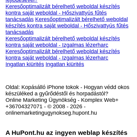
fejlődésével?
Keresőoptimalizált bérelhető weboldal készítés
kontra saját weboldal - Hőszivattyús fűtés
tanácsadás
Keresőoptimalizált bérelhető weboldal
készítés kontra saját weboldal - Hőszivattyús fűtés
tanácsadás
Keresőoptimalizált bérelhető weboldal készítés
kontra saját weboldal - Izgalmas lézerharc
Keresőoptimalizált bérelhető weboldal készítés
kontra saját weboldal - Izgalmas lézerharc
Ingatlan kiürités
Ingatlan kiürités
Oldal: Kopásálló iPhone tokok - Hogyan védd okos
készüléked a gyűrődéstől és horpadástól?
Online Marketing Ügynökség - Komplex Web+
+36704327071 - © 2008 - 2026 -
onlinemarketingugynokseg.hupont.hu
A HuPont.hu az ingyen weblap készítés