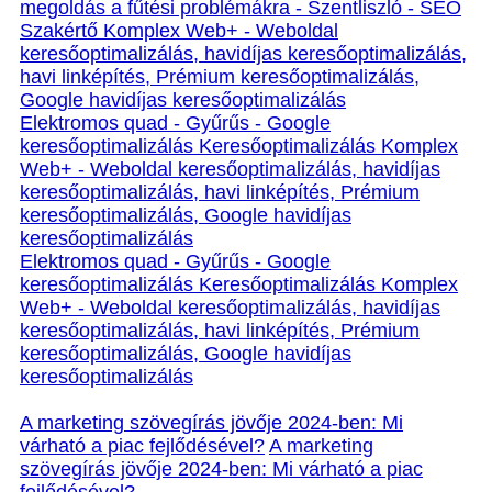
megoldás a fűtési problémákra - Szentliszló - SEO
Szakértő Komplex Web+ - Weboldal
keresőoptimalizálás, havidíjas keresőoptimalizálás,
havi linképítés, Prémium keresőoptimalizálás,
Google havidíjas keresőoptimalizálás
Elektromos quad - Gyűrűs - Google
keresőoptimalizálás Keresőoptimalizálás Komplex
Web+ - Weboldal keresőoptimalizálás, havidíjas
keresőoptimalizálás, havi linképítés, Prémium
keresőoptimalizálás, Google havidíjas
keresőoptimalizálás
Elektromos quad - Gyűrűs - Google
keresőoptimalizálás Keresőoptimalizálás Komplex
Web+ - Weboldal keresőoptimalizálás, havidíjas
keresőoptimalizálás, havi linképítés, Prémium
keresőoptimalizálás, Google havidíjas
keresőoptimalizálás
A marketing szövegírás jövője 2024-ben: Mi
várható a piac fejlődésével?
A marketing
szövegírás jövője 2024-ben: Mi várható a piac