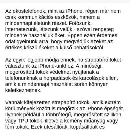
Az okostelefonok, mint az iPhone, régen már nem
csak kommunikációs eszközök, hanem a
mindennapi életünk részei. Fotózunk,
internetezünk, játszunk velük - szóval rengeteg
mindenre használjuk őket. Éppen ezért érdemes
odafigyelnünk arra, hogy megvédjük ezeket az
értékes készülékeket a külső behatásoktól.
Az egyik legjobb módja ennek, ha strapabíró tokot
választunk az iPhone-unkhoz. A minőségi,
megerősített tokok védelmet nyújtanak a
telefonunknak a horpadások és karcolások ellen,
amik a mindennapi használat során könnyen
keletkezhetnek.
Vannak kifejezetten strapabíró tokok, amik extrém
körülmények között is megőrzik az iPhone épségét.
Ilyenek például a többrétegű, megerősített szilikon
vagy TPU tokok, illetve a kemény műanyag vagy
fém tokok. Ezek ütésállóak, kopásállóak és