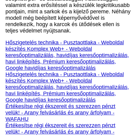
valamint extra erősítéssel a készülék legkritikusabb
pontjain, mint a sarkok és a kijelző pereme. Néhány
modell még beépített képernyővédővel is
rendelkezik, hogy a karcok és ütődések ellen is
teljes védelmet nyújtsanak.
Hőszigetelés technika - Pusztaottlaka - Weboldal
készítés Komplex Web+ - Weboldal
keresőoptimalizálás, havidíjas keresőoptimalizálás,
havi linképítés, Prémium keresőoptimalizálás,
Google havidíjas keresőoptimalizálás
Hőszigetelés technika - Pusztaottlaka - Weboldal
készítés Komplex Web+ - Weboldal
keresőoptimalizálás, havidíjas keresőoptimalizálás,
havi linképítés, Prémium keresőoptimalizálás,
Google havidíjas keresőoptimalizálás
Értékesítse régi ékszereit és szerezzen pénzt
velük! - Arany felvásárlás és arany árfolyam -
WAFAHU
Értékesítse régi ékszereit és szerezzen pénzt
velük! - Arany felvásárlás és arany árfolyam -