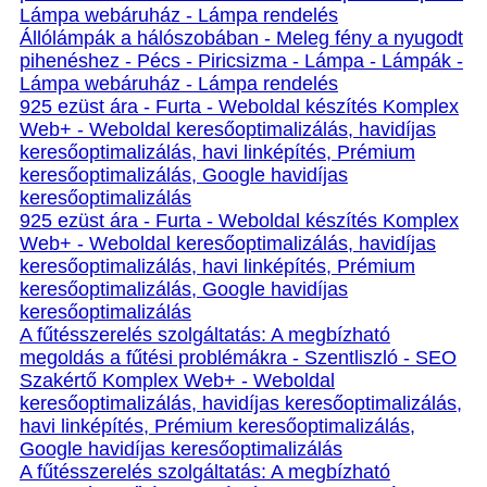
Lámpa webáruház - Lámpa rendelés
Állólámpák a hálószobában - Meleg fény a nyugodt
pihenéshez - Pécs - Piricsizma - Lámpa - Lámpák -
Lámpa webáruház - Lámpa rendelés
925 ezüst ára - Furta - Weboldal készítés Komplex
Web+ - Weboldal keresőoptimalizálás, havidíjas
keresőoptimalizálás, havi linképítés, Prémium
keresőoptimalizálás, Google havidíjas
keresőoptimalizálás
925 ezüst ára - Furta - Weboldal készítés Komplex
Web+ - Weboldal keresőoptimalizálás, havidíjas
keresőoptimalizálás, havi linképítés, Prémium
keresőoptimalizálás, Google havidíjas
keresőoptimalizálás
A fűtésszerelés szolgáltatás: A megbízható
megoldás a fűtési problémákra - Szentliszló - SEO
Szakértő Komplex Web+ - Weboldal
keresőoptimalizálás, havidíjas keresőoptimalizálás,
havi linképítés, Prémium keresőoptimalizálás,
Google havidíjas keresőoptimalizálás
A fűtésszerelés szolgáltatás: A megbízható