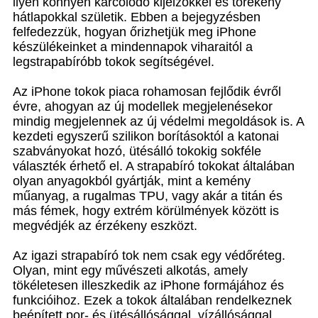
ilyen könnyen karcolódó kijelzőkkel és törékeny
hátlapokkal születik. Ebben a bejegyzésben
felfedezzük, hogyan őrizhetjük meg iPhone
készülékeinket a mindennapok viharaitól a
legstrapabíróbb tokok segítségével.
Az iPhone tokok piaca rohamosan fejlődik évről
évre, ahogyan az új modellek megjelenésekor
mindig megjelennek az új védelmi megoldások is. A
kezdeti egyszerű szilikon borításoktól a katonai
szabványokat hozó, ütésálló tokokig sokféle
választék érhető el. A strapabíró tokokat általában
olyan anyagokból gyártják, mint a kemény
műanyag, a rugalmas TPU, vagy akár a titán és
más fémek, hogy extrém körülmények között is
megvédjék az érzékeny eszközt.
Az igazi strapabíró tok nem csak egy védőréteg.
Olyan, mint egy művészeti alkotás, amely
tökéletesen illeszkedik az iPhone formájához és
funkcióihoz. Ezek a tokok általában rendelkeznek
beépített por- és ütésállósággal, vízállósággal,