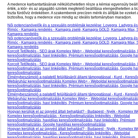
A medence karbantartásának nélkülözhetetlen része a kémiai egyensúly beállí
érték, a klór- és az algagátló szintek megfelelő beállítása elengedhetetlen a 
tiszta fürdővíz érdekében. A szakemberek precízen mérik és állítják be ezeket 
biztosítva, hogy a medence vize mindig az ideális tartományban maradjon.
Női potencianövelők és a szexuális problémák kezelése: Lovegra, Ladygra é
Rimóc - Kamagra rendelés - Kamagra zselé, Kamagra GOLD, Kamagra Max, 
Kamagra rendelés
Női potencianövelők és a szexuális problémák kezelése: Lovegra, Ladygra é
Rimóc - Kamagra rendelés - Kamagra zselé, Kamagra GOLD, Kamagra Max, 
Kamagra rendelés
Korcolt Tetőfedés - SEO árak Komplex Web+ - Weboldal keresőoptimalizálás, 
keresőoptimalizálás, havi linképítés, Prémium keresőoptimalizálás, Google ha
keresőoptimalizálás
Korcolt Tetőfedés - SEO árak Komplex Web+ - Weboldal keresőoptimalizálás, 
keresőoptimalizálás, havi linképítés, Prémium keresőoptimalizálás, Google ha
keresőoptimalizálás
Élménybeszámoló a palatető felújításáról állami támogatással - Kurd - Kereső
Webáruház keresőoptimalizálás Komplex Web+ - Weboldal keresőoptimalizálá
keresőoptimalizálás, havi linképítés, Prémium keresőoptimalizálás, Google ha
keresőoptimalizálás
Élménybeszámoló a palatető felújításáról állami támogatással - Kurd - Kereső
Webáruház keresőoptimalizálás Komplex Web+ - Weboldal keresőoptimalizálá
keresőoptimalizálás, havi linképítés, Prémium keresőoptimalizálás, Google ha
keresőoptimalizálás
Hogyan kerüljük el az ügyvéd általi behajtást? - Budapest - Nyék - Komplex W
Komplex keresőoptimalizálás - Keresőoptimalizálás linképítés - Weboldal
keresőoptimalizálás, havidíjas keresőoptimalizálás, havi linképítés, Prémium
keresőoptimalizálás, Google havidíjas keresőoptimalizálás
Hogyan kerüljük el az ügyvéd általi behajtást? - Budapest - Nyék - Komplex W
Komplex keresőoptimalizálás - Keresőoptimalizálás linképítés - Weboldal
keresőoptimalizálás, havidíjas keresőoptimalizálás, havi linképítés, Prémium