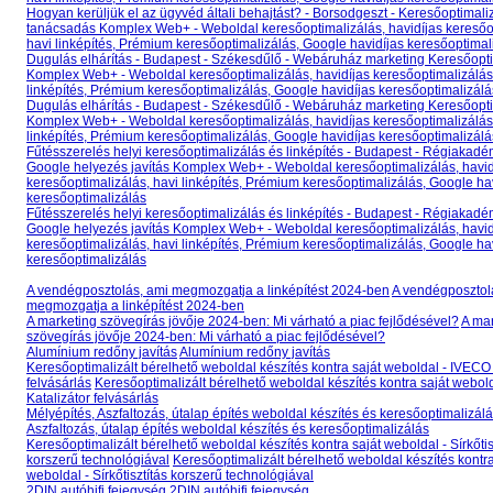
Hogyan kerüljük el az ügyvéd általi behajtást? - Borsodgeszt - Keresőoptimali
tanácsadás Komplex Web+ - Weboldal keresőoptimalizálás, havidíjas keresőo
havi linképítés, Prémium keresőoptimalizálás, Google havidíjas keresőoptimal
Dugulás elhárítás - Budapest - Székesdűlő - Webáruház marketing Keresőopt
Komplex Web+ - Weboldal keresőoptimalizálás, havidíjas keresőoptimalizálás
linképítés, Prémium keresőoptimalizálás, Google havidíjas keresőoptimalizálá
Dugulás elhárítás - Budapest - Székesdűlő - Webáruház marketing Keresőopt
Komplex Web+ - Weboldal keresőoptimalizálás, havidíjas keresőoptimalizálás
linképítés, Prémium keresőoptimalizálás, Google havidíjas keresőoptimalizálá
Fűtésszerelés helyi keresőoptimalizálás és linképítés - Budapest - Régiakadé
Google helyezés javítás Komplex Web+ - Weboldal keresőoptimalizálás, havid
keresőoptimalizálás, havi linképítés, Prémium keresőoptimalizálás, Google ha
keresőoptimalizálás
Fűtésszerelés helyi keresőoptimalizálás és linképítés - Budapest - Régiakadé
Google helyezés javítás Komplex Web+ - Weboldal keresőoptimalizálás, havid
keresőoptimalizálás, havi linképítés, Prémium keresőoptimalizálás, Google ha
keresőoptimalizálás
A vendégposztolás, ami megmozgatja a linképítést 2024-ben
A vendégposztol
megmozgatja a linképítést 2024-ben
A marketing szövegírás jövője 2024-ben: Mi várható a piac fejlődésével?
A ma
szövegírás jövője 2024-ben: Mi várható a piac fejlődésével?
Alumínium redőny javítás
Alumínium redőny javítás
Keresőoptimalizált bérelhető weboldal készítés kontra saját weboldal - IVECO 
felvásárlás
Keresőoptimalizált bérelhető weboldal készítés kontra saját webol
Katalizátor felvásárlás
Mélyépítés, Aszfaltozás, útalap építés weboldal készítés és keresőoptimalizál
Aszfaltozás, útalap építés weboldal készítés és keresőoptimalizálás
Keresőoptimalizált bérelhető weboldal készítés kontra saját weboldal - Sírkőtis
korszerű technológiával
Keresőoptimalizált bérelhető weboldal készítés kontra
weboldal - Sírkőtisztítás korszerű technológiával
2DIN autóhifi fejegység
2DIN autóhifi fejegység