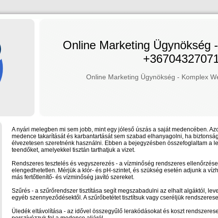
Online Marketing Ügynökség
+3670432707
Online Marketing Ügynökség - Komplex 
A nyári melegben mi sem jobb, mint egy jóleső úszás a saját medencében. A
medence takarítását és karbantartását sem szabad elhanyagolni, ha biztonsá
élvezetesen szeretnénk használni. Ebben a bejegyzésben összefoglaltam a l
teendőket, amelyekkel tisztán tarthatjuk a vizet.
Rendszeres tesztelés és vegyszerezés - a vízminőség rendszeres ellenőrzése
elengedhetetlen. Mérjük a klór- és pH-szintet, és szükség esetén adjunk a vízh
más fertőtlenítő- és vízminőség javító szereket.
Szűrés - a szűrőrendszer tisztítása segít megszabadulni az elhalt algáktól, leve
egyéb szennyeződésektől. A szűrőbetétet tisztítsuk vagy cseréljük rendszerese
Üledék eltávolítása - az idővel összegyűlő lerakódásokat és koszt rendszeres