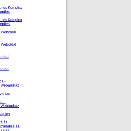
építés Komplex
építés,
építés Komplex
építés,
- Weboldal
- Weboldal
boldal
boldal
da -
ás Webáruház
vidíjas
da -
ás Webáruház
vidíjas
zálás
ptimalizálás,
izálás