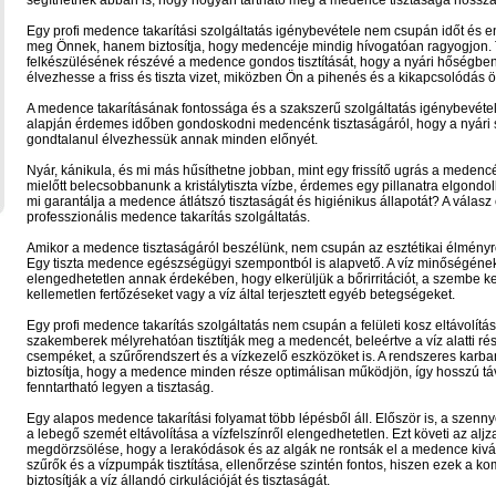
segíthetnek abban is, hogy hogyan tartható meg a medence tisztasága hossza
Egy profi medence takarítási szolgáltatás igénybevétele nem csupán időt és en
meg Önnek, hanem biztosítja, hogy medencéje mindig hívogatóan ragyogjon. 
felkészülésének részévé a medence gondos tisztítását, hogy a nyári hőségbe
élvezhesse a friss és tiszta vizet, miközben Ön a pihenés és a kikapcsolódás ö
A medence takarításának fontossága és a szakszerű szolgáltatás igénybevéte
alapján érdemes időben gondoskodni medencénk tisztaságáról, hogy a nyári
gondtalanul élvezhessük annak minden előnyét.
Nyár, kánikula, és mi más hűsíthetne jobban, mint egy frissítő ugrás a meden
mielőtt belecsobbanunk a kristálytiszta vízbe, érdemes egy pillanatra elgondol
mi garantálja a medence átlátszó tisztaságát és higiénikus állapotát? A válasz
professzionális medence takarítás szolgáltatás.
Amikor a medence tisztaságáról beszélünk, nem csupán az esztétikai élményr
Egy tiszta medence egészségügyi szempontból is alapvető. A víz minőségének
elengedhetetlen annak érdekében, hogy elkerüljük a bőrirritációt, a szembe k
kellemetlen fertőzéseket vagy a víz által terjesztett egyéb betegségeket.
Egy profi medence takarítás szolgáltatás nem csupán a felületi kosz eltávolításá
szakemberek mélyrehatóan tisztítják meg a medencét, beleértve a víz alatti rés
csempéket, a szűrőrendszert és a vízkezelő eszközöket is. A rendszeres karba
biztosítja, hogy a medence minden része optimálisan működjön, így hosszú tá
fenntartható legyen a tisztaság.
Egy alapos medence takarítási folyamat több lépésből áll. Először is, a szen
a lebegő szemét eltávolítása a vízfelszínről elengedhetetlen. Ezt követi az aljza
megdörzsölése, hogy a lerakódások és az algák ne rontsák el a medence kiváló
szűrők és a vízpumpák tisztítása, ellenőrzése szintén fontos, hiszen ezek a 
biztosítják a víz állandó cirkulációját és tisztaságát.