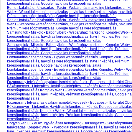
keresőoptimalizálás, Google havidíjas keresőoptimalizálás
Bontott katalizátor felvásárlás - Pácin - Webáruház marketing Linképítés Link
Web+ - Weboldal keresőoptimalizálás, havidíjas keresőoptimalizálás, havi link
Prémium keresőoptimalizálás, Google havidíjas keresőoptimalizálás
Bontott katalizátor felvásárlás - Pácin - Webáruház marketing Linképítés Link
Web+ - Weboldal keresőoptimalizálás, havidíjas keresőoptimalizálás, havi link
Prémium keresőoptimalizálás, Google havidíjas keresőoptimalizálás
Samsung tok - Miskolc - Bábonyibérc - Webáruház marketing Komplex Web+ 
keresőoptimalizálás, havidíjas keresőoptimalizálás, havi linképítés, Prémium
keresőoptimalizálás, Google havidíjas keresőoptimalizálás
Samsung tok - Miskolc - Bábonyibérc - Webáruház marketing Komplex Web+ 
keresőoptimalizálás, havidíjas keresőoptimalizálás, havi linképítés, Prémium
keresőoptimalizálás, Google havidíjas keresőoptimalizálás
Lomtalanítás decemberben - Egyedi webáruház készítés Komplex Web+ - We
keresőoptimalizálás, havidíjas keresőoptimalizálás, havi linképítés, Prémium
keresőoptimalizálás, Google havidíjas keresőoptimalizálás
Lomtalanítás decemberben - Egyedi webáruház készítés Komplex Web+ - We
keresőoptimalizálás, havidíjas keresőoptimalizálás, havi linképítés, Prémium
keresőoptimalizálás, Google havidíjas keresőoptimalizálás
Fazonarany felvásárlás gyakran ismételt kérdések - Budapest - III. kerület Óbu
Békásmegyer - Linképítés Havidíjas linképítés Linképítés Keresőoptimalizál
keresőoptimalizálás Komplex Web+ - Weboldal keresőoptimalizálás, havidíjas
keresőoptimalizálás, havi linképítés, Prémium keresőoptimalizálás, Google ha
keresőoptimalizálás
Fazonarany felvásárlás gyakran ismételt kérdések - Budapest - III. kerület Óbu
Békásmegyer - Linképítés Havidíjas linképítés Linképítés Keresőoptimalizál
keresőoptimalizálás Komplex Web+ - Weboldal keresőoptimalizálás, havidíjas
keresőoptimalizálás, havi linképítés, Prémium keresőoptimalizálás, Google ha
keresőoptimalizálás
Hogyan kerüljük el az ügyvéd általi behajtást? - Borsodgeszt - Keresőoptimali
tanácsadás Komplex Web+ - Weboldal keresőoptimalizálás, havidíjas keresőo
havi linképítés, Prémium keresőoptimalizálás, Google havidíjas keresőoptimal