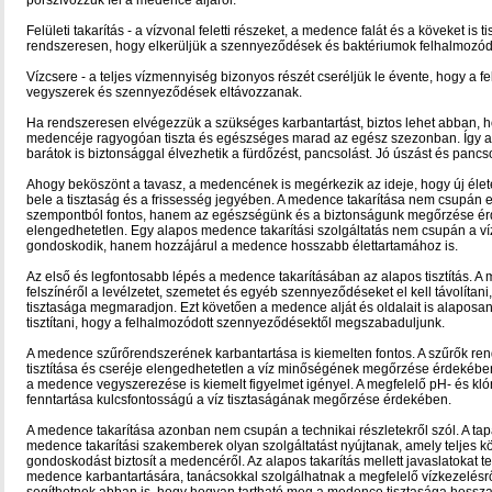
porszívózzuk fel a medence aljáról.
Felületi takarítás - a vízvonal feletti részeket, a medence falát és a köveket is t
rendszeresen, hogy elkerüljük a szennyeződések és baktériumok felhalmozód
Vízcsere - a teljes vízmennyiség bizonyos részét cseréljük le évente, hogy a 
vegyszerek és szennyeződések eltávozzanak.
Ha rendszeresen elvégezzük a szükséges karbantartást, biztos lehet abban, 
medencéje ragyogóan tiszta és egészséges marad az egész szezonban. Így a
barátok is biztonsággal élvezhetik a fürdőzést, pancsolást. Jó úszást és pancs
Ahogy beköszönt a tavasz, a medencének is megérkezik az ideje, hogy új élete
bele a tisztaság és a frissesség jegyében. A medence takarítása nem csupán e
szempontból fontos, hanem az egészségünk és a biztonságunk megőrzése ér
elengedhetetlen. Egy alapos medence takarítási szolgáltatás nem csupán a víz
gondoskodik, hanem hozzájárul a medence hosszabb élettartamához is.
Az első és legfontosabb lépés a medence takarításában az alapos tisztítás. 
felszínéről a levélzetet, szemetet és egyéb szennyeződéseket el kell távolítani,
tisztasága megmaradjon. Ezt követően a medence alját és oldalait is alaposan 
tisztítani, hogy a felhalmozódott szennyeződésektől megszabaduljunk.
A medence szűrőrendszerének karbantartása is kiemelten fontos. A szűrők re
tisztítása és cseréje elengedhetetlen a víz minőségének megőrzése érdekében
a medence vegyszerezése is kiemelt figyelmet igényel. A megfelelő pH- és klór
fenntartása kulcsfontosságú a víz tisztaságának megőrzése érdekében.
A medence takarítása azonban nem csupán a technikai részletekről szól. A tap
medence takarítási szakemberek olyan szolgáltatást nyújtanak, amely teljes k
gondoskodást biztosít a medencéről. Az alapos takarítás mellett javaslatokat t
medence karbantartására, tanácsokkal szolgálhatnak a megfelelő vízkezelésrő