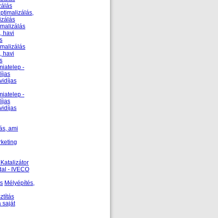
zálás
ptimalizálás,
izálás
imalizálás
, havi
s
imalizálás
, havi
s
miatelep -
íjas
vidíjas
miatelep -
íjas
vidíjas
ás, ami
rketing
Katalizátor
dal - IVECO
ás
Mélyépítés,
ztítás
 saját