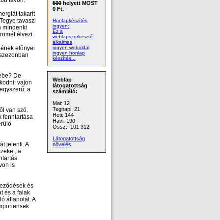
bb távon.
500
helyett MOST
0 Ft.
ergiát takarít
Tegye tavaszi
Honlapkészítés
ingyen:
n mindenki
Ez a
römét élvezi.
weblapszerkesztő
alkalmas
lének előnyei
ingyen weboldal,
ingyen honlap
 szezonban
készítés...
cébe? De
Weblap
kodni: vajon
látogatottság
 egyszerű: a
számláló:
Mai: 12
Tegnapi: 21
ől van szó.
Heti: 144
 fenntartása
Havi: 190
erülő
Össz.: 101 312
Látogatottság
t jelenti. A
növelés
zeket, a
ntartás
von is
nyeződések és
t és a falak
 állapotát. A
komponensek