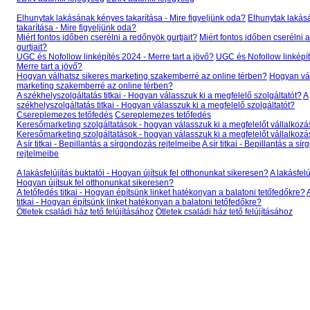
Elhunytak lakásának kényes takarítása - Mire figyeljünk oda?
Elhunytak lakás
takarítása - Mire figyeljünk oda?
Miért fontos időben cserélni a redőnyök gurtjait?
Miért fontos időben cserélni 
gurtjait?
UGC és Nofollow linképítés 2024 - Merre tart a jövő?
UGC és Nofollow linképít
Merre tart a jövő?
Hogyan válhatsz sikeres marketing szakemberré az online térben?
Hogyan vál
marketing szakemberré az online térben?
A székhelyszolgáltatás titkai - Hogyan válasszuk ki a megfelelő szolgáltatót?
A
székhelyszolgáltatás titkai - Hogyan válasszuk ki a megfelelő szolgáltatót?
Csereplemezes tetőfedés
Csereplemezes tetőfedés
Keresőmarketing szolgáltatások - hogyan válasszuk ki a megfelelőt vállalko
Keresőmarketing szolgáltatások - hogyan válasszuk ki a megfelelőt vállalko
A sír titkai - Bepillantás a sírgondozás rejtelmeibe
A sír titkai - Bepillantás a s
rejtelmeibe
A lakásfelújítás buktatói - Hogyan újítsuk fel otthonunkat sikeresen?
A lakásfelú
Hogyan újítsuk fel otthonunkat sikeresen?
A tetőfedés titkai - Hogyan építsünk linket hatékonyan a balatoni tetőfedőkre?
titkai - Hogyan építsünk linket hatékonyan a balatoni tetőfedőkre?
Ötletek családi ház tető felújításához
Ötletek családi ház tető felújításához