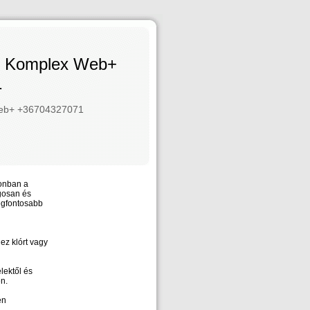
 - Komplex Web+
1
Web+ +36704327071
zonban a
gosan és
egfontosabb
ez klórt vagy
lektől és
n.
en