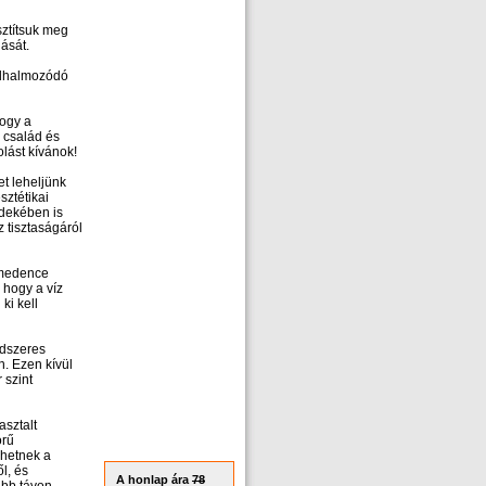
isztítsuk meg
ását.
felhalmozódó
hogy a
 család és
olást kívánok!
t leheljünk
sztétikai
dekében is
 tisztaságáról
A medence
 hogy a víz
ki kell
ndszeres
. Ezen kívül
 szint
asztalt
örű
ehetnek a
l, és
A honlap ára
78