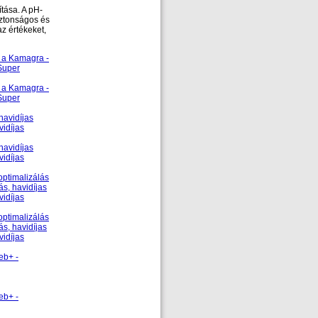
tása. A pH-
biztonságos és
az értékeket,
s a Kamagra -
Super
s a Kamagra -
Super
havidíjas
vidíjas
havidíjas
vidíjas
optimalizálás
s, havidíjas
vidíjas
optimalizálás
s, havidíjas
vidíjas
eb+ -
eb+ -