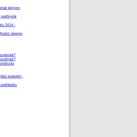
ának kényes
a redőnyök
és 2024 -
hatsz sikeres
zásunknak?
zásunknak?
írgondozás
jítás buktatói -
A tetőfedés