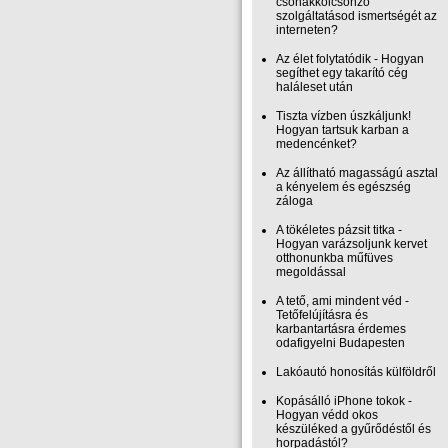
csónakkölcsönző
szolgáltatásod ismertségét az
interneten?
Az élet folytatódik - Hogyan
segíthet egy takarító cég
haláleset után
Tiszta vízben úszkáljunk!
Hogyan tartsuk karban a
medencénket?
Az állítható magasságú asztal
a kényelem és egészség
záloga
A tökéletes pázsit titka -
Hogyan varázsoljunk kervet
otthonunkba műfüves
megoldással
A tető, ami mindent véd -
Tetőfelújításra és
karbantartásra érdemes
odafigyelni Budapesten
Lakóautó honosítás külföldről
Kopásálló iPhone tokok -
Hogyan védd okos
készüléked a gyűrődéstől és
horpadástól?